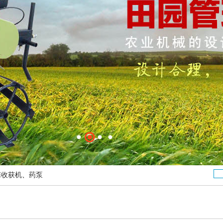
蒜收获机
、
药泵