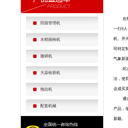
在红旗
田园管理机
一行8
机、开
水稻插秧机
司特定
微耕机
气象新
此次展
大蒜收获机
法，使
达成买
拖拉机
通过参
配套机械
产品，
新颖。