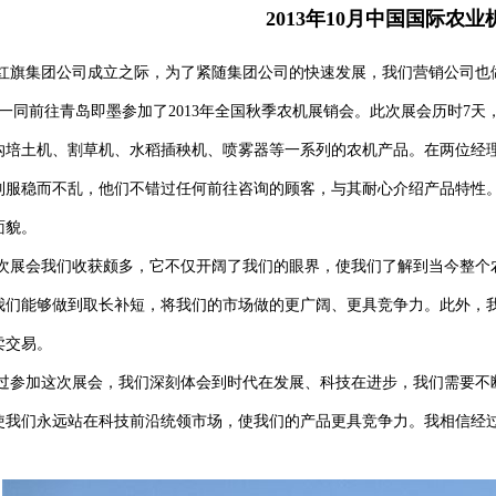
2013年10月中国国际农
集团公司成立之际，为了紧随集团公司的快速发展，我们营销公司也做出了
人一同前往青岛即墨参加了2013年全国秋季农机展销会。此次展会历时7天
沟培土机、割草机、水稻插秧机、喷雾器等一系列的农机产品。在两位经
制服稳而不乱，他们不错过任何前往咨询的顾客，与其耐心介绍产品特性
面貌。
会我们收获颇多，它不仅开阔了我们的眼界，使我们了解到当今整个农
我们能够做到取长补短，将我们的市场做的更广阔、更具竞争力。此外，
卖交易。
加这次展会，我们深刻体会到时代在发展、科技在进步，我们需要不断
使我们永远站在科技前沿统领市场，使我们的产品更具竞争力。我相信经