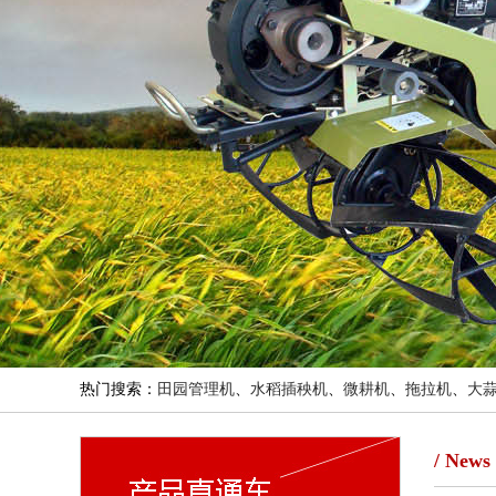
热门搜索：
田园管理机
、
水稻插秧机
、
微耕机
、
拖拉机
、
大
/ News